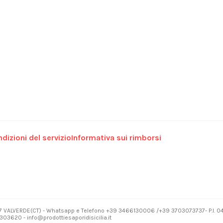
dizioni del servizio
Informativa sui rimborsi
7 VALVERDE(CT) - Whatsapp e Telefono +39 3466130006 /+39 3703073737- P.I. 
03620 - info@prodottiesaporidisicilia.it