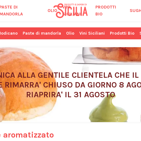
PASTE DI
VINI
PRODOTTI
OLIO
SUGH
MANDORLA
SICILIANI
BIO
Modicano
Paste di mandorla
Olio
Vini Siciliani
Prodotti Bio
ICA ALLA GENTILE CLIENTELA CHE IL
E RIMARRA' CHIUSO DA GIORNO 8 AGO
RIAPRIRA' IL 31 AGOSTO
e aromatizzato