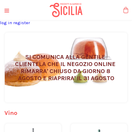
liquori tipici
log in
register
SI COMUNICA ALLA GENTILE 
CLIENTELA CHE IL NEGOZIO ONLINE 
RIMARRA' CHIUSO DA GIORNO 8 
AGOSTO E RIAPRIRA' IL 31 AGOSTO
Vino