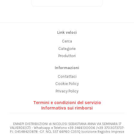
Link veloci
Cerca
Categorie
Produttori
Informazioni
Contattaci
Cookie Policy
Privacy Policy
Termini e condizioni del servizio
Informativa sui rimborsi
ENNEPI DISTRIBUZIONI di NICOLOSI SEBASTIANA ANNA VIA SEMINARA 17
VALVERDE(CT) - Whatsapp e Telefono +39 3466130006 /+39 3703073737-
P.I. 04548420878 -C.F. NCL SST 66P60 C351Q Iscrizione Registro Imprese