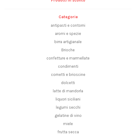
Prodotti in sconto
Categorie
antipasti e contorni
aromi e spezie
birra artigianale
Brioche
confetture e marmellate
condimenti
cornetti e brioscine
dolcetti
latte di mandorla
liquori siciliani
legumi secchi
gelatine di vino
miele
frutta secca