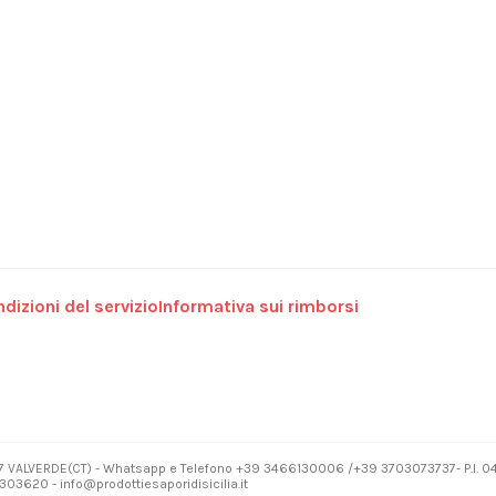
dizioni del servizio
Informativa sui rimborsi
7 VALVERDE(CT) - Whatsapp e Telefono +39 3466130006 /+39 3703073737- P.I. 
03620 - info@prodottiesaporidisicilia.it