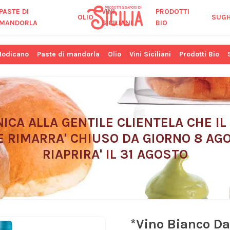
PASTE DI
VINI
PRODOTTI
OLIO
SUGH
MANDORLA
SICILIANI
BIO
Modicano
Paste di mandorla
Olio
Vini Siciliani
Prodotti Bio
ICA ALLA GENTILE CLIENTELA CHE IL
E RIMARRA' CHIUSO DA GIORNO 8 AGO
RIAPRIRA' IL 31 AGOSTO
*Vino Bianco Da