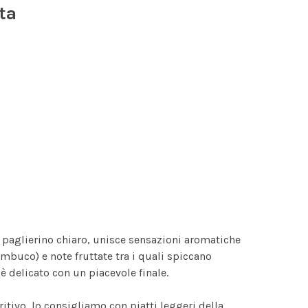
ta
 paglierino chiaro, unisce sensazioni aromatiche
sambuco) e note fruttate tra i quali spiccano
è delicato con un piacevole finale.
itivo, lo consigliamo con piatti leggeri della