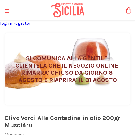
liquori tipici
log in
register
SI COMUNICA ALLA GENTILE 
CLIENTELA CHE IL NEGOZIO ONLINE 
RIMARRA' CHIUSO DA GIORNO 8 
AGOSTO E RIAPRIRA' IL 31 AGOSTO
Olive Verdi Alla Contadina in olio 200gr
Musciàru
Musciàru