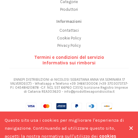
Categorie
Produttori
Informazioni
Contattaci
Cookie Policy
Privacy Policy
Termini e condizioni del servizio
Informativa sui rimborsi
ENNEPI DISTRIBUZIONI di NICOLOSI SEBASTIANA ANNA VIA SEMINARA 17
VALVERDE(CT) - Whatsapp e Telefono +39 3466130006 /+39 3703073737-
P.I. 04548420878 -C.F. NCL SST 66P60 C351Q Iscrizione Registro Imprese
di Catania REA303620 - info@prodottiesaporidisicilia.it
Questo sito usa i cookies per migliorare l'esperienza di
navigazione. Continuando ad utilizzare questo sito,
accetti la nostra normativa sull'utilizzo dei
cookies