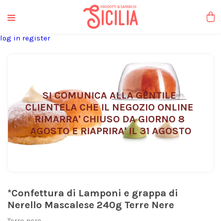
liquori tipici
log in
register
SI COMUNICA ALLA GENTILE 
CLIENTELA CHE IL NEGOZIO ONLINE 
RIMARRA' CHIUSO DA GIORNO 8 
AGOSTO E RIAPRIRA' IL 31 AGOSTO
*Confettura di Lamponi e grappa di
Nerello Mascalese 240g Terre Nere
Terre nere