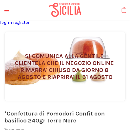
liquori tipici
log in
register
SI COMUNICA ALLA GENTILE 
CLIENTELA CHE IL NEGOZIO ONLINE 
RIMARRA' CHIUSO DA GIORNO 8 
AGOSTO E RIAPRIRA' IL 31 AGOSTO
*Confettura di Pomodori Confit con
basilico 240gr Terre Nere
Terre nere