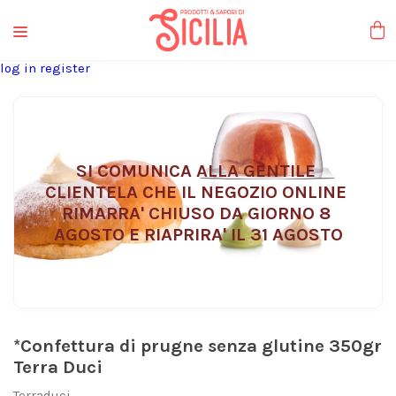
liquori tipici
log in
register
SI COMUNICA ALLA GENTILE 
CLIENTELA CHE IL NEGOZIO ONLINE 
RIMARRA' CHIUSO DA GIORNO 8 
AGOSTO E RIAPRIRA' IL 31 AGOSTO
*Confettura di prugne senza glutine 350gr
Terra Duci
Terraduci