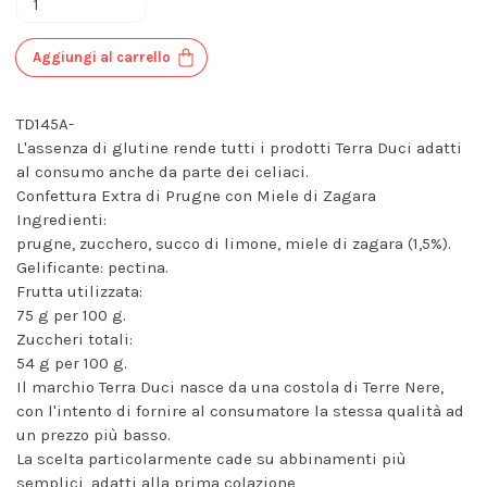
Aggiungi al carrello
TD145A-
L'assenza di glutine rende tutti i prodotti Terra Duci adatti
al consumo anche da parte dei celiaci.
Confettura Extra di Prugne con Miele di Zagara
Ingredienti:
prugne, zucchero, succo di limone, miele di zagara (1,5%).
Gelificante: pectina.
Frutta utilizzata:
75 g per 100 g.
Zuccheri totali:
54 g per 100 g.
Il marchio Terra Duci nasce da una costola di Terre Nere,
con l'intento di fornire al consumatore la stessa qualità ad
un prezzo più basso.
La scelta particolarmente cade su abbinamenti più
semplici, adatti alla prima colazione,