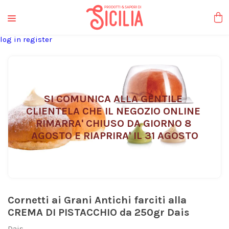
liquori tipici
log in
register
SI COMUNICA ALLA GENTILE 
CLIENTELA CHE IL NEGOZIO ONLINE 
RIMARRA' CHIUSO DA GIORNO 8 
AGOSTO E RIAPRIRA' IL 31 AGOSTO
Cornetti ai Grani Antichi farciti alla
CREMA DI PISTACCHIO da 250gr Dais
Dais