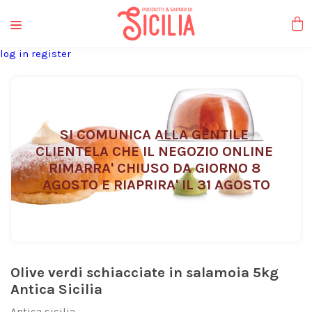
liquori tipici
log in
register
SI COMUNICA ALLA GENTILE 
CLIENTELA CHE IL NEGOZIO ONLINE 
RIMARRA' CHIUSO DA GIORNO 8 
AGOSTO E RIAPRIRA' IL 31 AGOSTO
Olive verdi schiacciate in salamoia 5kg
Antica Sicilia
Antica sicilia