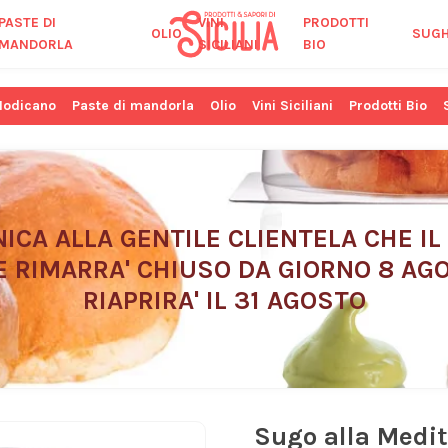
PASTE DI
VINI
PRODOTTI
OLIO
SUGH
MANDORLA
SICILIANI
BIO
Modicano
Paste di mandorla
Olio
Vini Siciliani
Prodotti Bio
ICA ALLA GENTILE CLIENTELA CHE IL
E RIMARRA' CHIUSO DA GIORNO 8 AGO
RIAPRIRA' IL 31 AGOSTO
Sugo alla Medit