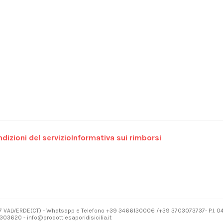
dizioni del servizio
Informativa sui rimborsi
7 VALVERDE(CT) - Whatsapp e Telefono +39 3466130006 /+39 3703073737- P.I. 
03620 - info@prodottiesaporidisicilia.it