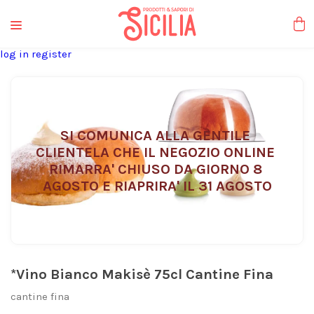
liquori tipici
log in
register
SI COMUNICA ALLA GENTILE 
CLIENTELA CHE IL NEGOZIO ONLINE 
RIMARRA' CHIUSO DA GIORNO 8 
AGOSTO E RIAPRIRA' IL 31 AGOSTO
*Vino Bianco Makisè 75cl Cantine Fina
cantine fina