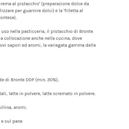
 'crema al pistacchio' (preparazione dolce da
zzare per guarnire dolci) e la 'filletta al
rontese).
uso nella pasticceria, il pistacchio di Bronte
a collocazione anche nella cucina, dove
nuovi sapori ed aromi, la variegata gamma delle
rde di Bronte DOP (min. 30%),
ali, latte in polvere, latte scremato in polvere.
illina, aromi.
i e sul pane