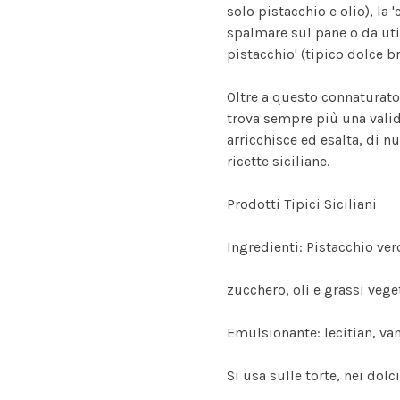
solo pistacchio e olio), la
spalmare sul pane o da utili
pistacchio' (tipico dolce b
Oltre a questo connaturato 
trova sempre più una valid
arricchisce ed esalta, di 
ricette siciliane.
Prodotti Tipici Siciliani
Ingredienti: Pistacchio ve
zucchero, oli e grassi veget
Emulsionante: lecitian, van
Si usa sulle torte, nei dolc