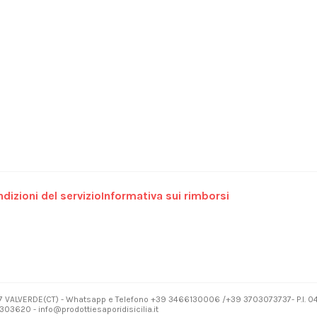
dizioni del servizio
Informativa sui rimborsi
7 VALVERDE(CT) - Whatsapp e Telefono +39 3466130006 /+39 3703073737- P.I. 
03620 - info@prodottiesaporidisicilia.it