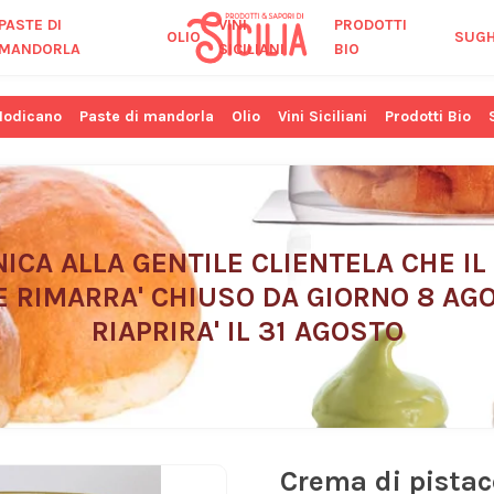
PASTE DI
VINI
PRODOTTI
OLIO
SUGH
MANDORLA
SICILIANI
BIO
Modicano
Paste di mandorla
Olio
Vini Siciliani
Prodotti Bio
ICA ALLA GENTILE CLIENTELA CHE IL
E RIMARRA' CHIUSO DA GIORNO 8 AGO
RIAPRIRA' IL 31 AGOSTO
Crema di pistac