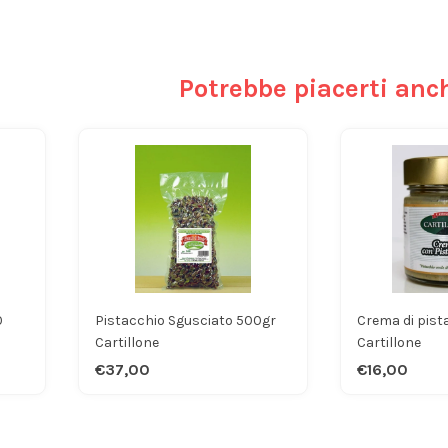
Potrebbe piacerti anc
0
Pistacchio Sgusciato 500gr
Crema di pist
Cartillone
Cartillone
€37,00
€16,00