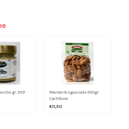
he
acchio gr. 500
Mandorle sgusciate 500gr
Cartillone
€11,50