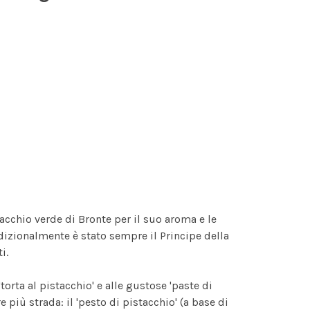
acchio verde di Bronte per il suo aroma e le
adizionalmente è stato sempre il Principe della
i.
 'torta al pistacchio' e alle gustose 'paste di
 più strada: il 'pesto di pistacchio' (a base di