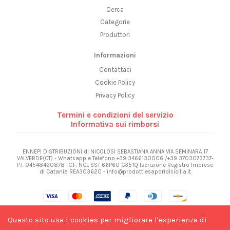
Cerca
Categorie
Produttori
Informazioni
Contattaci
Cookie Policy
Privacy Policy
Termini e condizioni del servizio
Informativa sui rimborsi
ENNEPI DISTRIBUZIONI di NICOLOSI SEBASTIANA ANNA VIA SEMINARA 17
VALVERDE(CT) - Whatsapp e Telefono +39 3466130006 /+39 3703073737-
P.I. 04548420878 -C.F. NCL SST 66P60 C351Q Iscrizione Registro Imprese
di Catania REA303620 - info@prodottiesaporidisicilia.it
Questo sito usa i cookies per migliorare l'esperienza di