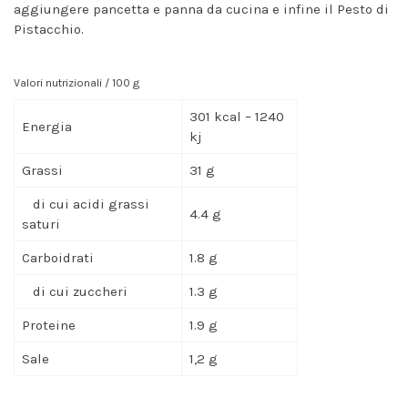
aggiungere pancetta e panna da cucina e infine il Pesto di
Pistacchio.
Valori nutrizionali / 100 g
301 kcal – 1240
Energia
kj
Grassi
31 g
di cui acidi grassi
4.4 g
saturi
Carboidrati
1.8 g
di cui zuccheri
1.3 g
Proteine
1.9 g
Sale
1,2 g