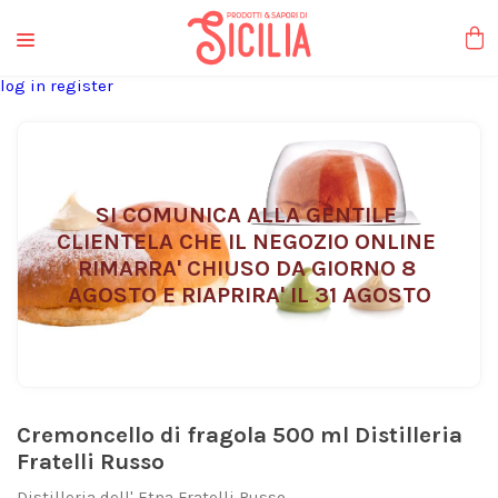
liquori tipici
log in
register
SI COMUNICA ALLA GENTILE 
CLIENTELA CHE IL NEGOZIO ONLINE 
RIMARRA' CHIUSO DA GIORNO 8 
AGOSTO E RIAPRIRA' IL 31 AGOSTO
Cremoncello di fragola 500 ml Distilleria
Fratelli Russo
Distilleria dell' Etna Fratelli Russo