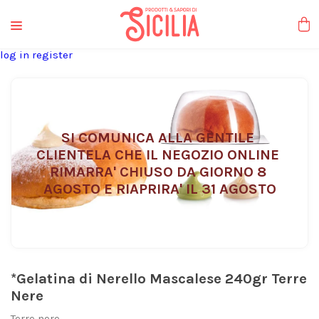
liquori tipici
log in
register
SI COMUNICA ALLA GENTILE 
CLIENTELA CHE IL NEGOZIO ONLINE 
RIMARRA' CHIUSO DA GIORNO 8 
AGOSTO E RIAPRIRA' IL 31 AGOSTO
*Gelatina di Nerello Mascalese 240gr Terre
Nere
Terre nere