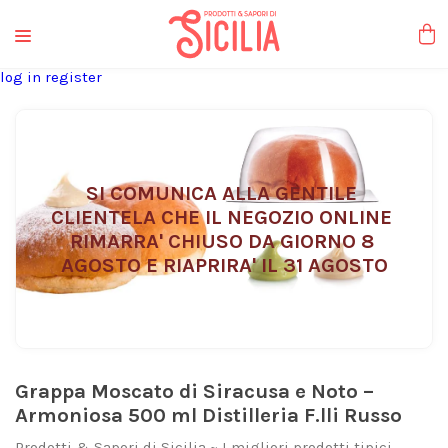
liquori tipici
log in
register
SI COMUNICA ALLA GENTILE 
CLIENTELA CHE IL NEGOZIO ONLINE 
RIMARRA' CHIUSO DA GIORNO 8 
AGOSTO E RIAPRIRA' IL 31 AGOSTO
Grappa Moscato di Siracusa e Noto –
Armoniosa 500 ml Distilleria F.lli Russo
Prodotti & Sapori di Sicilia ~ I migliori prodotti tipici