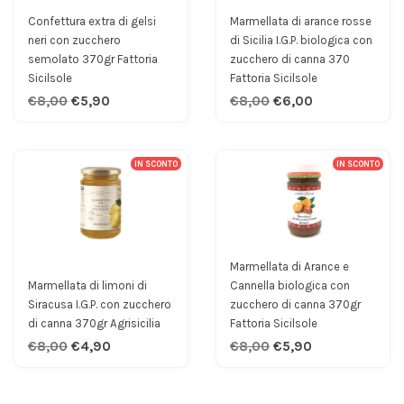
Confettura extra di gelsi
Marmellata di arance rosse
neri con zucchero
di Sicilia I.G.P. biologica con
semolato 370gr Fattoria
zucchero di canna 370
Sicilsole
Fattoria Sicilsole
€8,00
€5,90
€8,00
€6,00
IN SCONTO
IN SCONTO
Marmellata di Arance e
Marmellata di limoni di
Cannella biologica con
Siracusa I.G.P. con zucchero
zucchero di canna 370gr
di canna 370gr Agrisicilia
Fattoria Sicilsole
€8,00
€4,90
€8,00
€5,90