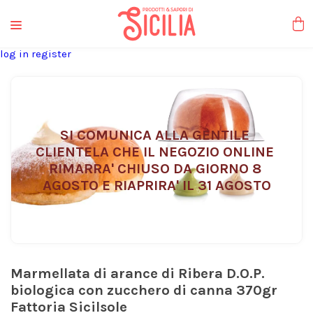
liquori tipici
log in
register
SI COMUNICA ALLA GENTILE 
CLIENTELA CHE IL NEGOZIO ONLINE 
RIMARRA' CHIUSO DA GIORNO 8 
AGOSTO E RIAPRIRA' IL 31 AGOSTO
Marmellata di arance di Ribera D.O.P.
biologica con zucchero di canna 370gr
Fattoria Sicilsole