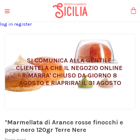
liquori tipici
log in
register
SI COMUNICA ALLA GENTILE 
CLIENTELA CHE IL NEGOZIO ONLINE 
RIMARRA' CHIUSO DA GIORNO 8 
AGOSTO E RIAPRIRA' IL 31 AGOSTO
*Marmellata di Arance rosse finocchi e
pepe nero 120gr Terre Nere
Terre nere