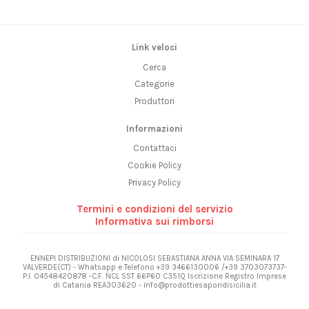
Link veloci
Cerca
Categorie
Produttori
Informazioni
Contattaci
Cookie Policy
Privacy Policy
Termini e condizioni del servizio
Informativa sui rimborsi
ENNEPI DISTRIBUZIONI di NICOLOSI SEBASTIANA ANNA VIA SEMINARA 17
VALVERDE(CT) - Whatsapp e Telefono +39 3466130006 /+39 3703073737-
P.I. 04548420878 -C.F. NCL SST 66P60 C351Q Iscrizione Registro Imprese
di Catania REA303620 - info@prodottiesaporidisicilia.it