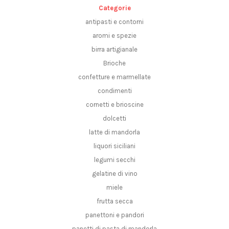
Categorie
antipasti e contorni
aromi e spezie
birra artigianale
Brioche
confetture e marmellate
condimenti
cornetti e brioscine
dolcetti
latte di mandorla
liquori siciliani
legumi secchi
gelatine di vino
miele
frutta secca
panettoni e pandori
panetti di pasta di mandorla