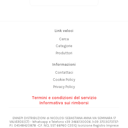
Link veloci
Cerca
Categorie
Produttori
Informazioni
Contattaci
Cookie Policy
Privacy Policy
Termini e condizioni del servizio
Informativa sui rimborsi
ENNEPI DISTRIBUZIONI di NICOLOSI SEBASTIANA ANNA VIA SEMINARA 17
VALVERDE(CT) - Whatsapp e Telefono +39 3466130006 /+39 3703073737-
P.I. 04548420878 -C.F. NCL SST 66P60 C351Q Iscrizione Registro Imprese