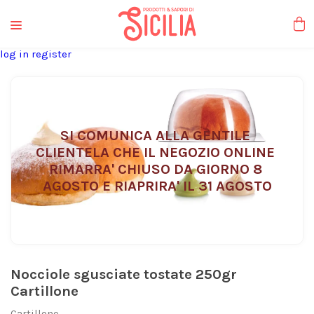
liquori tipici
log in
register
SI COMUNICA ALLA GENTILE 
CLIENTELA CHE IL NEGOZIO ONLINE 
RIMARRA' CHIUSO DA GIORNO 8 
AGOSTO E RIAPRIRA' IL 31 AGOSTO
Nocciole sgusciate tostate 250gr
Cartillone
Cartillone