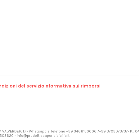
dizioni del servizio
Informativa sui rimborsi
7 VALVERDE(CT) - Whatsapp e Telefono +39 3466130006 /+39 3703073737- P.I. 
03620 - info@prodottiesaporidisicilia.it