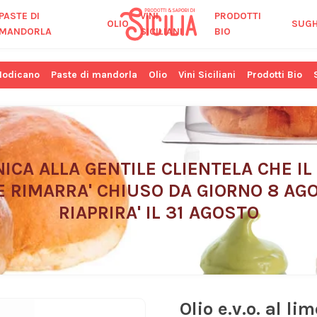
PASTE DI
VINI
PRODOTTI
OLIO
SUGH
MANDORLA
SICILIANI
BIO
Modicano
Paste di mandorla
Olio
Vini Siciliani
Prodotti Bio
ICA ALLA GENTILE CLIENTELA CHE IL
E RIMARRA' CHIUSO DA GIORNO 8 AGO
RIAPRIRA' IL 31 AGOSTO
Olio e.v.o. al li