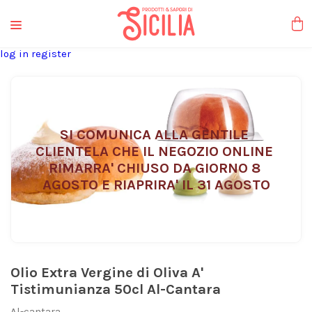
liquori tipici
log in
register
SI COMUNICA ALLA GENTILE 
CLIENTELA CHE IL NEGOZIO ONLINE 
RIMARRA' CHIUSO DA GIORNO 8 
AGOSTO E RIAPRIRA' IL 31 AGOSTO
Olio Extra Vergine di Oliva A'
Tistimunianza 50cl Al-Cantara
Al-cantara