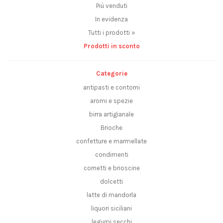
Più venduti
In evidenza
Tutti i prodotti »
Prodotti in sconto
Categorie
antipasti e contorni
aromi e spezie
birra artigianale
Brioche
confetture e marmellate
condimenti
cornetti e brioscine
dolcetti
latte di mandorla
liquori siciliani
legumi secchi