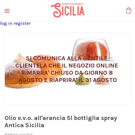
liquori tipici
log in
register
SI COMUNICA ALLA GENTILE 
CLIENTELA CHE IL NEGOZIO ONLINE 
RIMARRA' CHIUSO DA GIORNO 8 
AGOSTO E RIAPRIRA' IL 31 AGOSTO
Olio e.v.o. all'arancia 5l bottiglia spray
Antica Sicilia
Antica sicilia