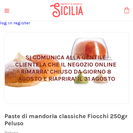
liquori tipici
log in
register
SI COMUNICA ALLA GENTILE 
CLIENTELA CHE IL NEGOZIO ONLINE 
RIMARRA' CHIUSO DA GIORNO 8 
AGOSTO E RIAPRIRA' IL 31 AGOSTO
Paste di mandorla classiche Fiocchi 250gr
Peluso
Peluso