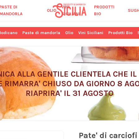
PASTE DI
VINI
PRODOTTI
OLIO
SUGH
MANDORLA
SICILIANI
BIO
Modicano
Paste di mandorla
Olio
Vini Siciliani
Prodotti Bio
ICA ALLA GENTILE CLIENTELA CHE IL
E RIMARRA' CHIUSO DA GIORNO 8 AGO
RIAPRIRA' IL 31 AGOSTO
Pate' di carciof