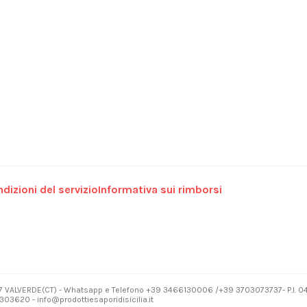
dizioni del servizio
Informativa sui rimborsi
7 VALVERDE(CT) - Whatsapp e Telefono +39 3466130006 /+39 3703073737- P.I. 
03620 - info@prodottiesaporidisicilia.it