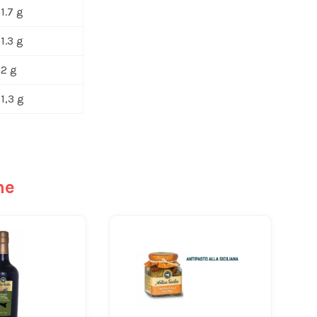
1.7 g
1.3 g
2 g
1,3 g
he