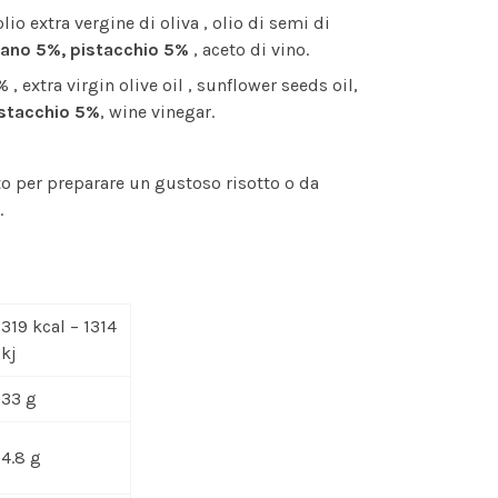
olio extra vergine di oliva , olio di semi di
iano 5%, pistacchio 5%
, aceto di vino.
, extra virgin olive oil , sunflower seeds oil,
istacchio 5%
, wine vinegar.
ato per preparare un gustoso risotto o da
.
319 kcal – 1314
kj
33 g
4.8 g