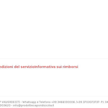
dizioni del servizio
Informativa sui rimborsi
7 VALVERDE(CT) - Whatsapp e Telefono +39 3466130006 /+39 3703073737- P.I. 
03620 - info@prodottiesaporidisicilia.it