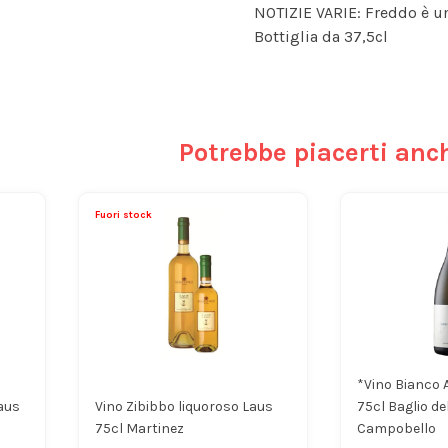
NOTIZIE VARIE: Freddo è un
Bottiglia da 37,5cl
Potrebbe piacerti anc
Fuori stock
*Vino Bianco 
aus
Vino Zibibbo liquoroso Laus
75cl Baglio del
75cl Martinez
Campobello