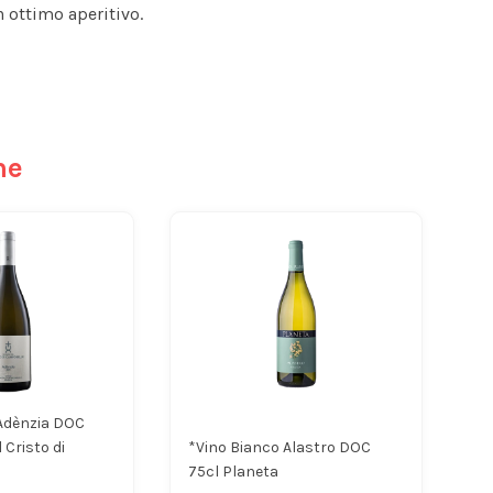
 ottimo aperitivo.
he
Adènzia DOC
 Cristo di
*Vino Bianco Alastro DOC
75cl Planeta