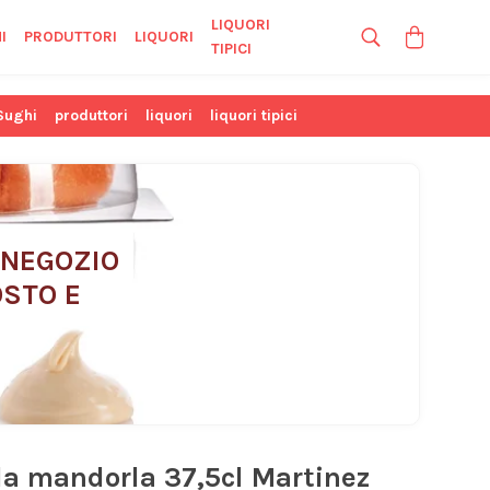
LIQUORI
I
PRODUTTORI
LIQUORI
TIPICI
Sughi
produttori
liquori
liquori tipici
 NEGOZIO 
STO E 
la mandorla 37,5cl Martinez