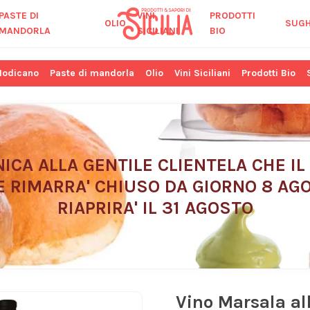
PASTE DI
VINI
PRODOTTI
OLIO
SUGH
MANDORLA
SICILIANI
BIO
Modicano
Paste di mandorla
Olio
Vini Siciliani
Prodotti Bio
ICA ALLA GENTILE CLIENTELA CHE IL
E RIMARRA' CHIUSO DA GIORNO 8 AGO
RIAPRIRA' IL 31 AGOSTO
Vino Marsala al