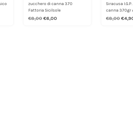
sico
zucchero di canna 370
Siracusa I.G.P
Fattoria Sicilsole
canna 370gr A
€8,00
€6,00
€8,00
€4,9