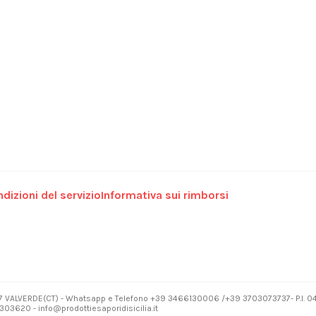
dizioni del servizio
Informativa sui rimborsi
7 VALVERDE(CT) - Whatsapp e Telefono +39 3466130006 /+39 3703073737- P.I. 
03620 - info@prodottiesaporidisicilia.it