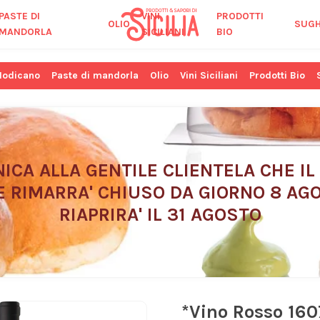
PASTE DI
VINI
PRODOTTI
OLIO
SUGH
MANDORLA
SICILIANI
BIO
Modicano
Paste di mandorla
Olio
Vini Siciliani
Prodotti Bio
ICA ALLA GENTILE CLIENTELA CHE IL
E RIMARRA' CHIUSO DA GIORNO 8 AGO
RIAPRIRA' IL 31 AGOSTO
*Vino Rosso 160