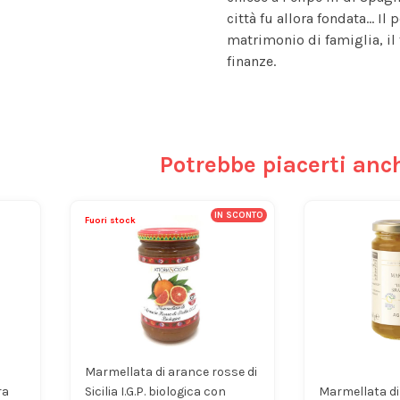
città fu allora fondata… Il
matrimonio di famiglia, il
finanze.
Potrebbe piacerti anc
IN SCONTO
Fuori stock
Marmellata di arance rosse di
ra
Sicilia I.G.P. biologica con
Marmellata di 