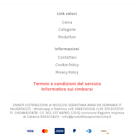
Link veloci
Cerca
Categorie
Produttori
Informazioni
Contattaci
Cookie Policy
Privacy Policy
Termini e condizioni del servizio
Informativa sui rimborsi
ENNEPI DISTRIBUZIONI di NICOLOSI SEBASTIANA ANNA VIA SEMINARA 17
VALVERDE(CT) - Whatsapp e Telefono +39 3466130006 /+39 3703073737-
P.I. 04548420878 -C.F. NCL SST 66P60 C351Q Iscrizione Registro Imprese
di Catania REA303620 - info@prodottiesaporidisicilia.it