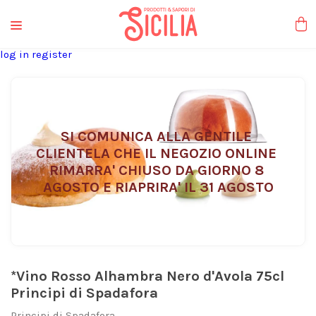
liquori tipici
log in
register
SI COMUNICA ALLA GENTILE 
CLIENTELA CHE IL NEGOZIO ONLINE 
RIMARRA' CHIUSO DA GIORNO 8 
AGOSTO E RIAPRIRA' IL 31 AGOSTO
*Vino Rosso Alhambra Nero d'Avola 75cl
Principi di Spadafora
Principi di Spadafora