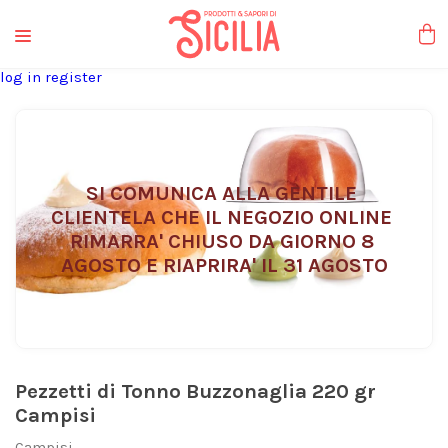
liquori tipici
log in
register
SI COMUNICA ALLA GENTILE 
CLIENTELA CHE IL NEGOZIO ONLINE 
RIMARRA' CHIUSO DA GIORNO 8 
AGOSTO E RIAPRIRA' IL 31 AGOSTO
Pezzetti di Tonno Buzzonaglia 220 gr
Campisi
Campisi