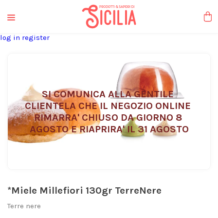
liquori tipici
log in
register
SI COMUNICA ALLA GENTILE 
CLIENTELA CHE IL NEGOZIO ONLINE 
RIMARRA' CHIUSO DA GIORNO 8 
AGOSTO E RIAPRIRA' IL 31 AGOSTO
*Miele Millefiori 130gr TerreNere
Terre nere