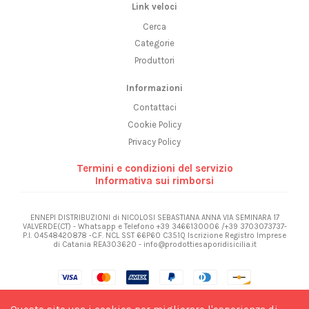
Link veloci
Cerca
Categorie
Produttori
Informazioni
Contattaci
Cookie Policy
Privacy Policy
Termini e condizioni del servizio
Informativa sui rimborsi
ENNEPI DISTRIBUZIONI di NICOLOSI SEBASTIANA ANNA VIA SEMINARA 17
VALVERDE(CT) - Whatsapp e Telefono +39 3466130006 /+39 3703073737-
P.I. 04548420878 -C.F. NCL SST 66P60 C351Q Iscrizione Registro Imprese
di Catania REA303620 - info@prodottiesaporidisicilia.it