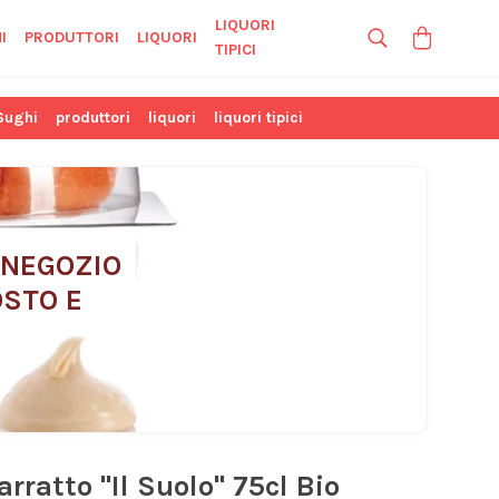
LIQUORI
I
PRODUTTORI
LIQUORI
TIPICI
Sughi
produttori
liquori
liquori tipici
 NEGOZIO 
STO E 
rratto "Il Suolo" 75cl Bio