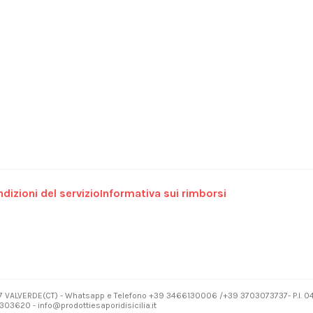
dizioni del servizio
Informativa sui rimborsi
7 VALVERDE(CT) - Whatsapp e Telefono +39 3466130006 /+39 3703073737- P.I. 
03620 - info@prodottiesaporidisicilia.it