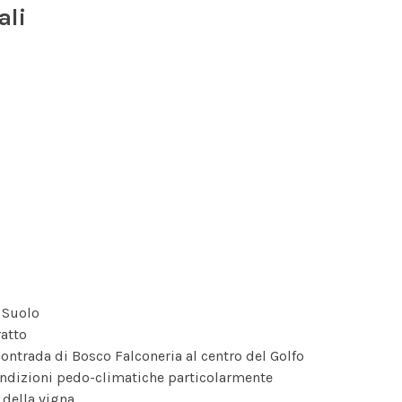
ali
 Suolo
ratto
ntrada di Bosco Falconeria al centro del Golfo
ndizioni pedo-climatiche particolarmente
e della vigna