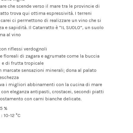
re che scende verso il mare tra le provincie di
atto trova qui ottima espressività. I terreni
arei ci permettono di realizzare un vino che si
za e sapidità. Il Catarratto è “IL SUOLO”, un suolo
ma al vino
con riflessi verdognoli
e floreali di zagara e agrumate come la buccia
 e di frutta tropicale
 marcate sensazioni minerali; dona al palato
reschezza
va i migliori abbinamenti con la cucina di mare
con eleganza antipasti, crostacei, secondi piatti
ccostamento con carni bianche delicate.
,5 %
 10-12 °C