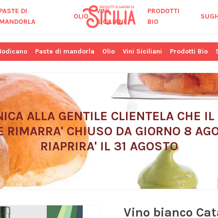
PASTE DI
VINI
PRODOTTI
OLIO
SUGH
MANDORLA
SICILIANI
BIO
Modicano
Paste di mandorla
Olio
Vini Siciliani
Prodotti Bio
ICA ALLA GENTILE CLIENTELA CHE IL
E RIMARRA' CHIUSO DA GIORNO 8 AGO
RIAPRIRA' IL 31 AGOSTO
Vino bianco Cata